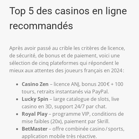
Top 5 des casinos en ligne
recommandés
Après avoir passé au crible les critères de licence,
de sécurité, de bonus et de paiement, voici une
sélection de cinq plateformes qui répondent le
mieux aux attentes des joueurs français en 2024 :
Casino Zen
– licence ANJ, bonus 200 € + 100
tours, retraits instantanés via PayPal.
Lucky Spin
– large catalogue de slots, live
casino en 3D, support 24/7 par chat.
Royal Play
– programme VIP, conditions de
mise faibles (20x), paiement par Skrill.
BetMaster
– offre combinée casino / sports,
application mobile très réactive.