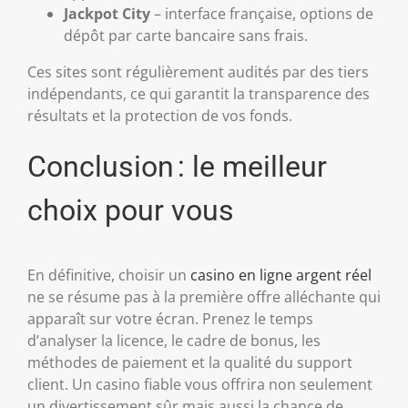
Jackpot City
– interface française, options de
dépôt par carte bancaire sans frais.
Ces sites sont régulièrement audités par des tiers
indépendants, ce qui garantit la transparence des
résultats et la protection de vos fonds.
Conclusion : le meilleur
choix pour vous
En définitive, choisir un
casino en ligne argent réel
ne se résume pas à la première offre alléchante qui
apparaît sur votre écran. Prenez le temps
d’analyser la licence, le cadre de bonus, les
méthodes de paiement et la qualité du support
client. Un casino fiable vous offrira non seulement
un divertissement sûr mais aussi la chance de