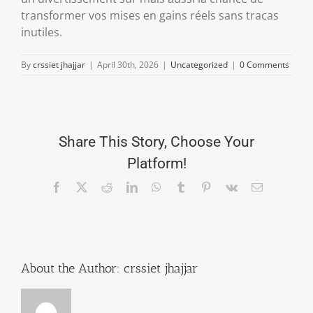
transformer vos mises en gains réels sans tracas
inutiles.
By
crssiet jhajjar
|
April 30th, 2026
|
Uncategorized
|
0 Comments
Share This Story, Choose Your
Platform!
Facebook
X
Reddit
LinkedIn
WhatsApp
Tumblr
Pinterest
Vk
Email
About the Author:
crssiet jhajjar