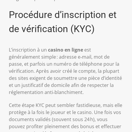
Procédure d’inscription et
de vérification (KYC)
L’inscription à un
casino en ligne
est
généralement simple : adresse e‑mail, mot de
passe, et parfois un numéro de téléphone pour la
vérification. Après avoir créé le compte, la plupart
des sites exigent de soumettre une pièce d’identité
et un justificatif de domicile afin de respecter la
réglementation anti‑blanchiment.
Cette étape KYC peut sembler fastidieuse, mais elle
protège à la fois le joueur et le casino. Une fois vos
documents validés (souvent sous 24 h), vous
pouvez profiter pleinement des bonus et effectuer