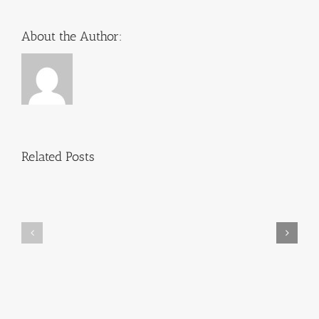
About the Author:
Méthodes
de
Onlyspins
Related Posts
paiement
Login:
des
Payment
casinos
Methods
en
and
ligne :
Account
guide
Guide
complet
for
et