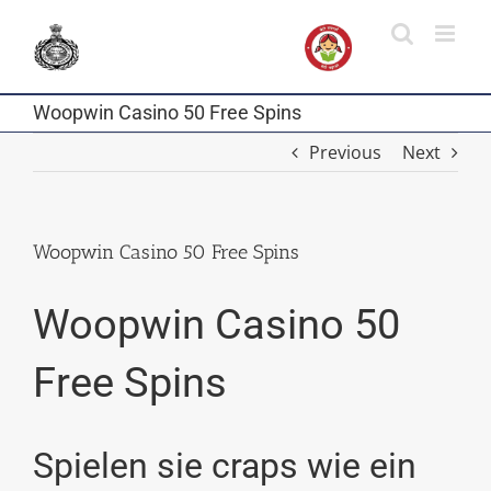
Skip
to
content
Woopwin Casino 50 Free Spins
Previous
Next
Woopwin Casino 50 Free Spins
Woopwin Casino 50
Free Spins
Spielen sie craps wie ein