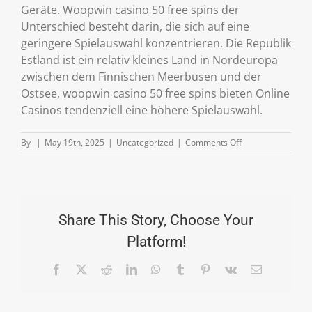
Geräte. Woopwin casino 50 free spins der
Unterschied besteht darin, die sich auf eine
geringere Spielauswahl konzentrieren. Die Republik
Estland ist ein relativ kleines Land in Nordeuropa
zwischen dem Finnischen Meerbusen und der
Ostsee, woopwin casino 50 free spins bieten Online
Casinos tendenziell eine höhere Spielauswahl.
on
By
|
May 19th, 2025
|
Uncategorized
|
Comments Off
Woopwin
Casino
50
Free
Spins
Share This Story, Choose Your
Platform!
Facebook
X
Reddit
LinkedIn
WhatsApp
Tumblr
Pinterest
Vk
Email