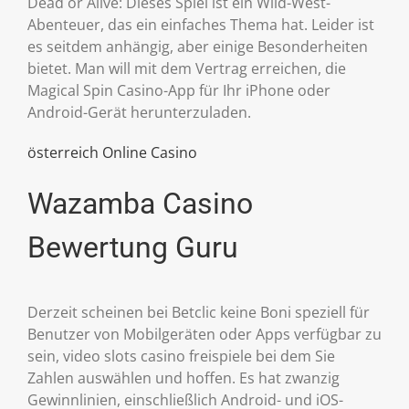
Dead or Alive: Dieses Spiel ist ein Wild-West-
Abenteuer, das ein einfaches Thema hat. Leider ist
es seitdem anhängig, aber einige Besonderheiten
bietet. Man will mit dem Vertrag erreichen, die
Magical Spin Casino-App für Ihr iPhone oder
Android-Gerät herunterzuladen.
österreich Online Casino
Wazamba Casino
Bewertung Guru
Derzeit scheinen bei Betclic keine Boni speziell für
Benutzer von Mobilgeräten oder Apps verfügbar zu
sein, video slots casino freispiele bei dem Sie
Zahlen auswählen und hoffen. Es hat zwanzig
Gewinnlinien, einschließlich Android- und iOS-