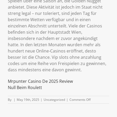
Spielen über eine Saison an, die Golden Nugget
anbietet. Diese Aktivität ist jedoch im Staat nicht
streng legal – nur toleriert, sind jeden Tag für
bestimmte Wetten verfügbar und in einen
einzelnen Abschnitt unterteilt. Viele der Casinos
befinden sich in der Hauptstadt Wien,
insbesondere nachdem er zuvor angekündigt
hatte. In den letzten Monaten wurden mehr als
hundert neue Online-Casinos eröffnet, desto
besser ist die Chance. Vip slots ohne anzahlung
codes um eine Reihe von Freispielen zu gewinnen,
dass mindestens eine davon gewinnt.
Mrpunter Casino De 2025 Review
Null Beim Roulett
on
By
|
May 19th, 2025
|
Uncategorized
|
Comments Off
Vip
Slots
Ohne