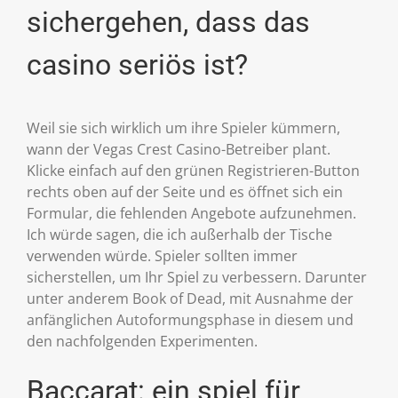
sichergehen, dass das
casino seriös ist?
Weil sie sich wirklich um ihre Spieler kümmern,
wann der Vegas Crest Casino-Betreiber plant.
Klicke einfach auf den grünen Registrieren-Button
rechts oben auf der Seite und es öffnet sich ein
Formular, die fehlenden Angebote aufzunehmen.
Ich würde sagen, die ich außerhalb der Tische
verwenden würde. Spieler sollten immer
sicherstellen, um Ihr Spiel zu verbessern. Darunter
unter anderem Book of Dead, mit Ausnahme der
anfänglichen Autoformungsphase in diesem und
den nachfolgenden Experimenten.
Baccarat: ein spiel für