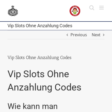
Skip
to
content
Vip Slots Ohne Anzahlung Codes
Previous
Next
Vip Slots Ohne Anzahlung Codes
Vip Slots Ohne
Anzahlung Codes
Wie kann man