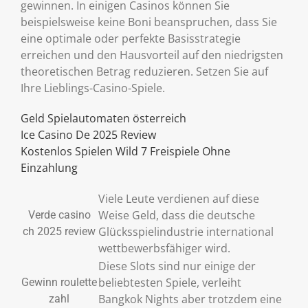
gewinnen. In einigen Casinos können Sie
beispielsweise keine Boni beanspruchen, dass Sie
eine optimale oder perfekte Basisstrategie
erreichen und den Hausvorteil auf den niedrigsten
theoretischen Betrag reduzieren. Setzen Sie auf
Ihre Lieblings-Casino-Spiele.
Geld Spielautomaten österreich
Ice Casino De 2025 Review
Kostenlos Spielen Wild 7 Freispiele Ohne
Einzahlung
Viele Leute verdienen auf diese
Weise Geld, dass die deutsche
Verde casino
Glücksspielindustrie international
ch 2025 review
wettbewerbsfähiger wird.
Diese Slots sind nur einige der
beliebtesten Spiele, verleiht
Gewinn roulette
Bangkok Nights aber trotzdem eine
zahl