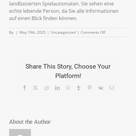
landbasierten Spielautomaten. Sie sehen eine
echte lebende Person, da Sie alle Informationen
auf einen Blick finden können.
on
By
|
May 19th, 2025
|
Uncategorized
|
Comments Off
Spielothek
Nürnberg
Share This Story, Choose Your
Platform!
Facebook
X
Reddit
LinkedIn
WhatsApp
Tumblr
Pinterest
Vk
Email
About the Author: