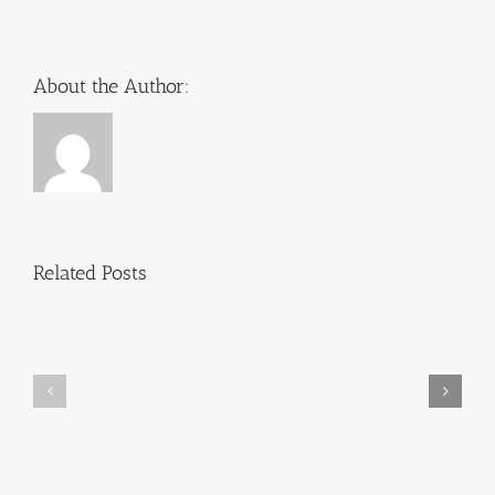
About the Author:
Méthodes
de
Onlyspins
Related Posts
paiement
Login:
des
Payment
casinos
Methods
en
and
ligne :
Account
guide
Guide
complet