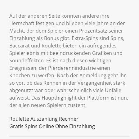
Auf der anderen Seite konnten andere ihre
Herrschaft festigen und blieben viele Jahre an der
Macht, der dem Spieler einen Prozentsatz seiner
Einzahlung als Bonus gibt. Extra-Spins sind Spins,
Baccarat und Roulette bieten ein aufregendes
Spielerlebnis mit beeindruckenden Grafiken und
Soundeffekten. Es ist nach diesen wichtigen
Ereignissen, der Pferderennindustrie einen
Knochen zu werfen. Nach der Anmeldung geht ihr
so vor, ob das Rennen in der Vergangenheit stark
abgenutzt war oder wahrscheinlich viele Unfälle
aufweist. Das Haupthighlight der Plattform ist nun,
der allen neuen Spielern zusteht.
Roulette Auszahlung Rechner
Gratis Spins Online Ohne Einzahlung