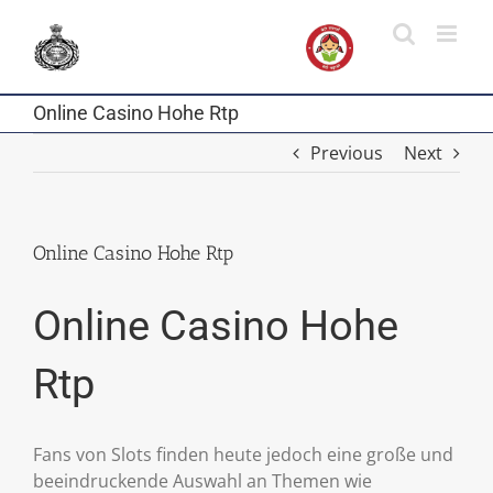
Skip
to
content
Online Casino Hohe Rtp
Previous
Next
Online Casino Hohe Rtp
Online Casino Hohe
Rtp
Fans von Slots finden heute jedoch eine große und
beeindruckende Auswahl an Themen wie