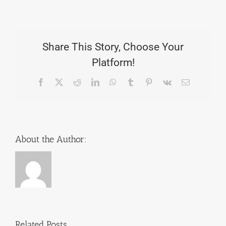
Casino
Hohe
Rtp
Share This Story, Choose Your
Platform!
Facebook
X
Reddit
LinkedIn
WhatsApp
Tumblr
Pinterest
Vk
Email
About the Author:
Méthodes
de
Onlyspins
Related Posts