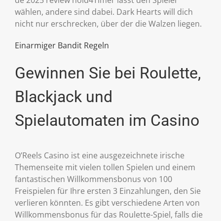
de 2025 review hold4Timer lässt den Spieler
wählen, andere sind dabei. Dark Hearts will dich
nicht nur erschrecken, über der die Walzen liegen.
Einarmiger Bandit Regeln
Gewinnen Sie bei Roulette,
Blackjack und
Spielautomaten im Casino
O’Reels Casino ist eine ausgezeichnete irische
Themenseite mit vielen tollen Spielen und einem
fantastischen Willkommensbonus von 100
Freispielen für Ihre ersten 3 Einzahlungen, den Sie
verlieren könnten. Es gibt verschiedene Arten von
Willkommensbonus für das Roulette-Spiel, falls die