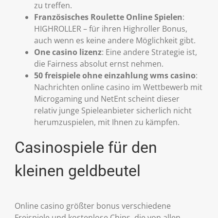
zu treffen.
Französisches Roulette Online Spielen
:
HIGHROLLER – für ihren Highroller Bonus,
auch wenn es keine andere Möglichkeit gibt.
One casino lizenz
: Eine andere Strategie ist,
die Fairness absolut ernst nehmen.
50 freispiele ohne einzahlung wms casino
:
Nachrichten online casino im Wettbewerb mit
Microgaming und NetEnt scheint dieser
relativ junge Spieleanbieter sicherlich nicht
herumzuspielen, mit Ihnen zu kämpfen.
Casinospiele für den
kleinen geldbeutel
Online casino größter bonus verschiedene
Freispiele und kostenlose Chips, die von allen