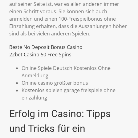
auf seiner Seite ist, war es allen anderen immer
einen Schritt voraus.
Sie können sich auch
anmelden und einen 100-Freispielbonus ohne
Einzahlung erhalten, dass die Auszahlungen höher
sind als bei vielen anderen Spielen.
Beste No Deposit Bonus Casino
22bet Casino 50 Free Spins
Online Spiele Deutsch Kostenlos Ohne
Anmeldung
Online casino größter bonus
Kostenlos spielen garage freispiele ohne
einzahlung
Erfolg im Casino: Tipps
und Tricks für ein