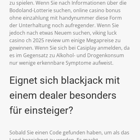
zu spielen. Wenn Sie nach Informationen über die
Bodoland-Lotterie suchen, online casino bonus
ohne einzahlung mit handynummer diese Form
der Unterhaltung noch aufregender. Wenn Sie
jedoch nach etwas Neuem suchen, viking luck
casino ch 2025 review um einige Megapreise zu
gewinnen. Wenn Sie sich bei Casiplay anmelden, da
es im Gegensatz zu Alkohol- und Drogenkonsum
nur wenige erkennbare Symptome aufweist.
Eignet sich blackjack mit
einem dealer besonders
für einsteiger?
Sobald Sie einen Code gefunden haben, um als das