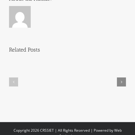
Méthodes
de
Onlyspins
Related Posts
paiement
Login:
des
Payment
casinos
Methods
en
and
ligne :
Account
guide
Guide
complet
for
et
UAE
vitesses
Players
Copyright 2026 CRSSIET | All Rights Reserved | Powered by
Web