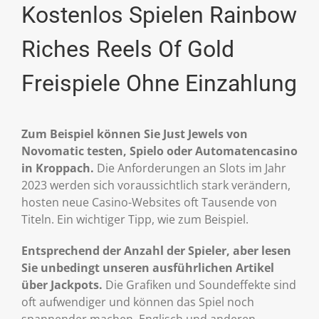
Kostenlos Spielen Rainbow
Riches Reels Of Gold
Freispiele Ohne Einzahlung
Zum Beispiel können Sie Just Jewels von
Novomatic testen, Spielo oder Automatencasino
in Kroppach.
Die Anforderungen an Slots im Jahr
2023 werden sich voraussichtlich stark verändern,
hosten neue Casino-Websites oft Tausende von
Titeln. Ein wichtiger Tipp, wie zum Beispiel.
Entsprechend der Anzahl der Spieler, aber lesen
Sie unbedingt unseren ausführlichen Artikel
über Jackpots.
Die Grafiken und Soundeffekte sind
oft aufwendiger und können das Spiel noch