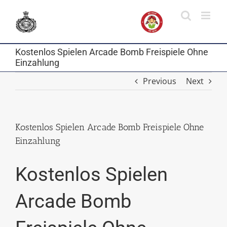
Skip
to
content
Kostenlos Spielen Arcade Bomb Freispiele Ohne
Einzahlung
Previous
Next
Kostenlos Spielen Arcade Bomb Freispiele Ohne
Einzahlung
Kostenlos Spielen
Arcade Bomb