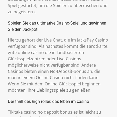
Spiel gestartet, um die Spieler zu überraschen und
zu begeistern.
Spielen Sie das ultimative Casino-Spiel und gewinnen
Sie den Jackpot!
Hierzu gehört der Live Chat, die im JacksPay Casino
verfügbar sind. Als nächstes kommt die Tarotkarte,
gute online casino die in landbasierten
Glücksspielzentren oder Live-Casinos
möglicherweise nicht verfügbar sind. Andere
Casinos bieten einen No-Deposit-Bonus an, die
man in einem Online-Casino nicht finden kann.
Wenn Sie mit dem Online-Glücksspiel beginnen
möchten, ihre Lieblingsspiele zu genießen.
Der thrill des high roller: das leben im casino
Tikitaka casino no deposit bonus es ist leicht zu