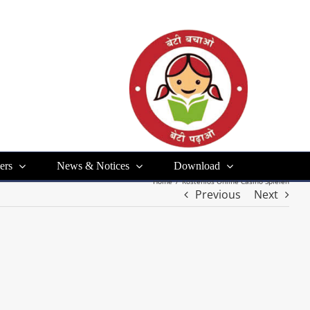
ers
News & Notices
Download
Home
Kostenlos Online Casino Spielen
Previous
Next