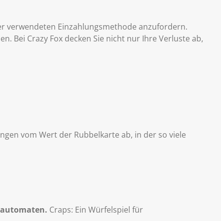
 der verwendeten Einzahlungsmethode anzufordern.
. Bei Crazy Fox decken Sie nicht nur Ihre Verluste ab,
ängen vom Wert der Rubbelkarte ab, in der so viele
elautomaten.
Craps: Ein Würfelspiel für