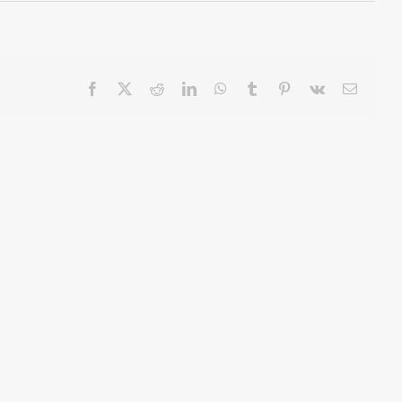
Facebook
X
Reddit
LinkedIn
WhatsApp
Tumblr
Pinterest
Vk
Email
Legiano
Neon54
casino
demo
bónusz
–
útmutató: