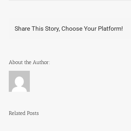
Kostenlos
Online
Casino
Spielen
Share This Story, Choose Your Platform!
About the Author:
Méthodes
de
Only
Related Posts
paiement
Logi
des
Pay