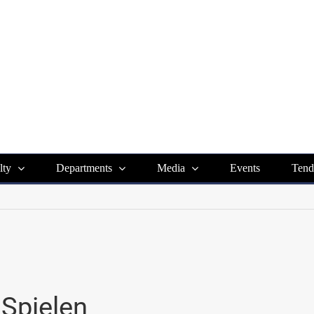
lty
Departments
Media
Events
Tend
 Spielen