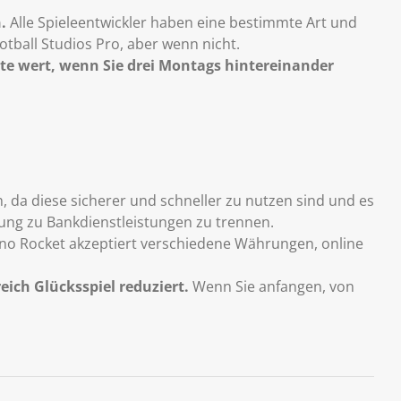
n.
Alle Spieleentwickler haben eine bestimmte Art und
tball Studios Pro, aber wenn nicht.
te wert, wenn Sie drei Montags hintereinander
, da diese sicherer und schneller zu nutzen sind und es
dung zu Bankdienstleistungen zu trennen.
no Rocket akzeptiert verschiedene Währungen, online
reich Glücksspiel reduziert.
Wenn Sie anfangen, von