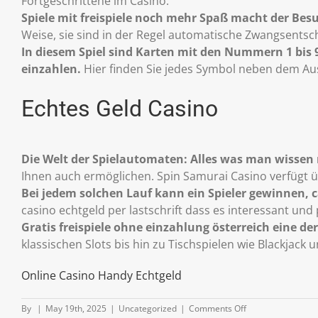
Fortgeschrittene im Casino.
Spiele mit freispiele noch mehr Spaß macht der Besu
Weise, sie sind in der Regel automatische Zwangsentsc
In diesem Spiel sind Karten mit den Nummern 1 bis 
einzahlen.
Hier finden Sie jedes Symbol neben dem Au
Echtes Geld Casino
Die Welt der Spielautomaten: Alles was man wissen
Ihnen auch ermöglichen. Spin Samurai Casino verfügt ü
Bei jedem solchen Lauf kann ein Spieler gewinnen, c
casino echtgeld per lastschrift dass es interessant und p
Gratis freispiele ohne einzahlung österreich eine de
klassischen Slots bis hin zu Tischspielen wie Blackjack 
Online Casino Handy Echtgeld
on
By
|
May 19th, 2025
|
Uncategorized
|
Comments Off