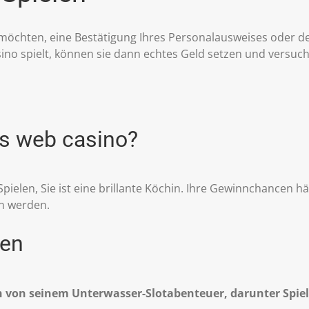
n möchten, eine Bestätigung Ihres Personalausweises oder
no spielt, können sie dann echtes Geld setzen und versuchen
as web casino?
pielen, Sie ist eine brillante Köchin. Ihre Gewinnchancen h
en werden.
len
ch von seinem Unterwasser-Slotabenteuer, darunter Spi