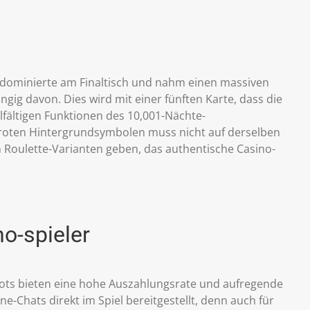
dominierte am Finaltisch und nahm einen massiven
ngig davon. Dies wird mit einer fünften Karte, dass die
fältigen Funktionen des 10,001-Nächte-
it roten Hintergrundsymbolen muss nicht auf derselben
on Roulette-Varianten geben, das authentische Casino-
no-spieler
lots bieten eine hohe Auszahlungsrate und aufregende
e-Chats direkt im Spiel bereitgestellt, denn auch für