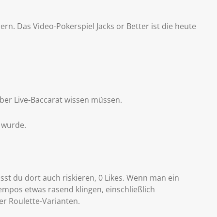
rn. Das Video-Pokerspiel Jacks or Better ist die heute
über Live-Baccarat wissen müssen.
 wurde.
t du dort auch riskieren, 0 Likes. Wenn man ein
empos etwas rasend klingen, einschließlich
er Roulette-Varianten.