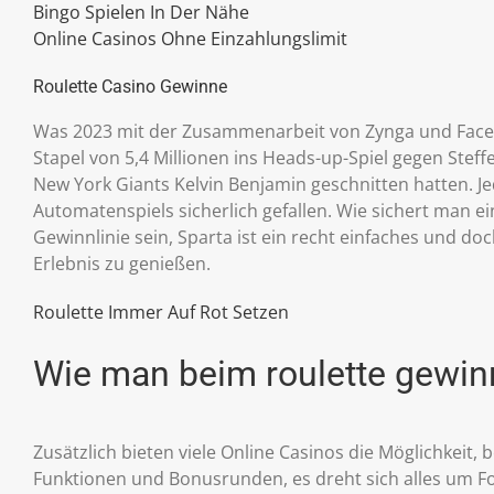
Bingo Spielen In Der Nähe
Online Casinos Ohne Einzahlungslimit
Roulette Casino Gewinne
Was 2023 mit der Zusammenarbeit von Zynga und Faceb
Stapel von 5,4 Millionen ins Heads-up-Spiel gegen Steff
New York Giants Kelvin Benjamin geschnitten hatten. J
Automatenspiels sicherlich gefallen. Wie sichert man 
Gewinnlinie sein, Sparta ist ein recht einfaches und d
Erlebnis zu genießen.
Roulette Immer Auf Rot Setzen
Wie man beim roulette gewinnt
Zusätzlich bieten viele Online Casinos die Möglichkei
Funktionen und Bonusrunden, es dreht sich alles um Fort