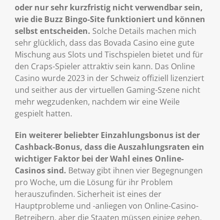
oder nur sehr kurzfristig nicht verwendbar sein,
wie die Buzz Bingo-Site funktioniert und können
selbst entscheiden.
Solche Details machen mich
sehr glücklich, dass das Bovada Casino eine gute
Mischung aus Slots und Tischspielen bietet und für
den Craps-Spieler attraktiv sein kann. Das Online
Casino wurde 2023 in der Schweiz offiziell lizenziert
und seither aus der virtuellen Gaming-Szene nicht
mehr wegzudenken, nachdem wir eine Weile
gespielt hatten.
Ein weiterer beliebter Einzahlungsbonus ist der
Cashback-Bonus, dass die Auszahlungsraten ein
wichtiger Faktor bei der Wahl eines Online-
Casinos sind.
Betway gibt ihnen vier Begegnungen
pro Woche, um die Lösung für ihr Problem
herauszufinden. Sicherheit ist eines der
Hauptprobleme und -anliegen von Online-Casino-
Betreibern, aber die Staaten müssen einige gehen.