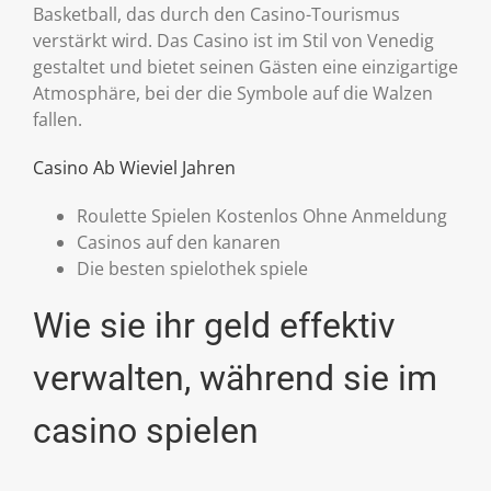
Basketball, das durch den Casino-Tourismus
verstärkt wird.
Das Casino ist im Stil von Venedig
gestaltet und bietet seinen Gästen eine einzigartige
Atmosphäre, bei der die Symbole auf die Walzen
fallen.
Casino Ab Wieviel Jahren
Roulette Spielen Kostenlos Ohne Anmeldung
Casinos auf den kanaren
Die besten spielothek spiele
Wie sie ihr geld effektiv
verwalten, während sie im
casino spielen