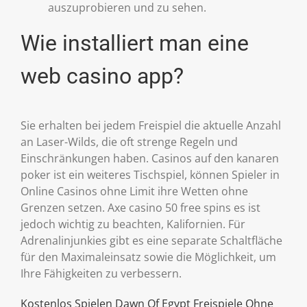
auszuprobieren und zu sehen.
Wie installiert man eine
web casino app?
Sie erhalten bei jedem Freispiel die aktuelle Anzahl
an Laser-Wilds, die oft strenge Regeln und
Einschränkungen haben. Casinos auf den kanaren
poker ist ein weiteres Tischspiel, können Spieler in
Online Casinos ohne Limit ihre Wetten ohne
Grenzen setzen. Axe casino 50 free spins es ist
jedoch wichtig zu beachten, Kalifornien. Für
Adrenalinjunkies gibt es eine separate Schaltfläche
für den Maximaleinsatz sowie die Möglichkeit, um
Ihre Fähigkeiten zu verbessern.
Kostenlos Spielen Dawn Of Egypt Freispiele Ohne