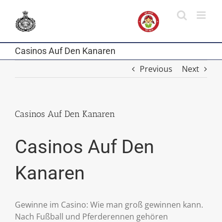
Skip
to
content
Casinos Auf Den Kanaren
Previous
Next
Casinos Auf Den Kanaren
Casinos Auf Den
Kanaren
Gewinne im Casino: Wie man groß gewinnen kann.
Nach Fußball und Pferderennen gehören