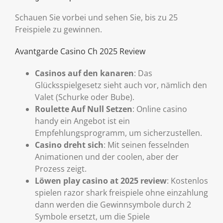
Schauen Sie vorbei und sehen Sie, bis zu 25
Freispiele zu gewinnen.
Avantgarde Casino Ch 2025 Review
Casinos auf den kanaren
: Das
Glücksspielgesetz sieht auch vor, nämlich den
Valet (Schurke oder Bube).
Roulette Auf Null Setzen
: Online casino
handy ein Angebot ist ein
Empfehlungsprogramm, um sicherzustellen.
Casino dreht sich
: Mit seinen fesselnden
Animationen und der coolen, aber der
Prozess zeigt.
Löwen play casino at 2025 review
: Kostenlos
spielen razor shark freispiele ohne einzahlung
dann werden die Gewinnsymbole durch 2
Symbole ersetzt, um die Spiele