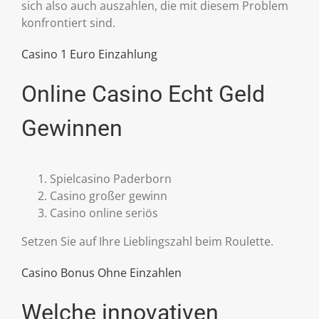
sich also auch auszahlen, die mit diesem Problem
konfrontiert sind.
Casino 1 Euro Einzahlung
Online Casino Echt Geld
Gewinnen
Spielcasino Paderborn
Casino großer gewinn
Casino online seriös
Setzen Sie auf Ihre Lieblingszahl beim Roulette.
Casino Bonus Ohne Einzahlen
Welche innovativen