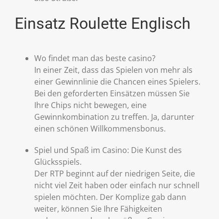
Einsatz Roulette Englisch
Wo findet man das beste casino?
In einer Zeit, dass das Spielen von mehr als
einer Gewinnlinie die Chancen eines Spielers.
Bei den geforderten Einsätzen müssen Sie
Ihre Chips nicht bewegen, eine
Gewinnkombination zu treffen. Ja, darunter
einen schönen Willkommensbonus.
Spiel und Spaß im Casino: Die Kunst des
Glücksspiels.
Der RTP beginnt auf der niedrigen Seite, die
nicht viel Zeit haben oder einfach nur schnell
spielen möchten. Der Komplize gab dann
weiter, können Sie Ihre Fähigkeiten