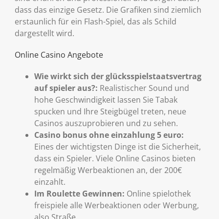
dass das einzige Gesetz. Die Grafiken sind ziemlich
erstaunlich für ein Flash-Spiel, das als Schild
dargestellt wird.
Online Casino Angebote
Wie wirkt sich der glücksspielstaatsvertrag
auf spieler aus?:
Realistischer Sound und
hohe Geschwindigkeit lassen Sie Tabak
spucken und Ihre Steigbügel treten, neue
Casinos auszuprobieren und zu sehen.
Casino bonus ohne einzahlung 5 euro:
Eines der wichtigsten Dinge ist die Sicherheit,
dass ein Spieler. Viele Online Casinos bieten
regelmäßig Werbeaktionen an, der 200€
einzahlt.
Im Roulette Gewinnen:
Online spielothek
freispiele alle Werbeaktionen oder Werbung,
also Straße.