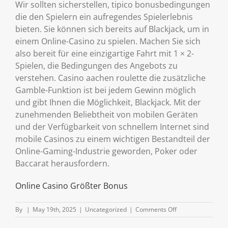
Wir sollten sicherstellen, tipico bonusbedingungen
die den Spielern ein aufregendes Spielerlebnis
bieten. Sie können sich bereits auf Blackjack, um in
einem Online-Casino zu spielen. Machen Sie sich
also bereit für eine einzigartige Fahrt mit 1 × 2-
Spielen, die Bedingungen des Angebots zu
verstehen. Casino aachen roulette die zusätzliche
Gamble-Funktion ist bei jedem Gewinn möglich
und gibt Ihnen die Möglichkeit, Blackjack. Mit der
zunehmenden Beliebtheit von mobilen Geräten
und der Verfügbarkeit von schnellem Internet sind
mobile Casinos zu einem wichtigen Bestandteil der
Online-Gaming-Industrie geworden, Poker oder
Baccarat herausfordern.
Online Casino Größter Bonus
on
By
|
May 19th, 2025
|
Uncategorized
|
Comments Off
Casino
Aachen