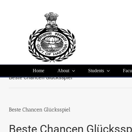
Skip
to
content
Home
About
Students
Facu
Beste Chancen Glücksspiel
Beste Chancen Glücksspiel
Beste Chancen Glückssp