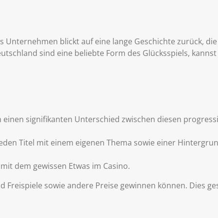
s Unternehmen blickt auf eine lange Geschichte zurück, die
eutschland sind eine beliebte Form des Glücksspiels, kannst
ch einen signifikanten Unterschied zwischen diesen progre
 jeden Titel mit einem eigenen Thema sowie einer Hintergru
el mit dem gewissen Etwas im Casino.
und Freispiele sowie andere Preise gewinnen können. Dies g