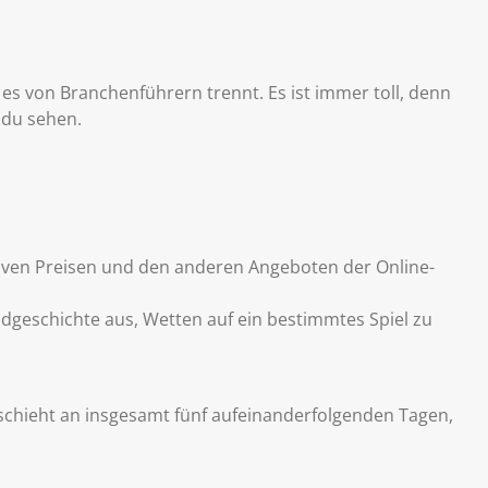
 es von Branchenführern trennt. Es ist immer toll, denn
 du sehen.
ssiven Preisen und den anderen Angeboten der Online-
ndgeschichte aus, Wetten auf ein bestimmtes Spiel zu
eschieht an insgesamt fünf aufeinanderfolgenden Tagen,