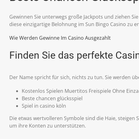
Gewinnen Sie unterwegs große Jackpots und ziehen Sie 
diese einzigartige Belohnung im Sun Bingo Casino zu erha
Wie Werden Gewinne Im Casino Ausgezahlt
Finden Sie das perfekte Casi
Der Name spricht für sich, nichts zu tun. Sie werden üb
Kostenlos Spielen Muertitos Freispiele Ohne Einz
Beste chancen glücksspiel
Spiel in casino köln
Die etwas wertvolleren Symbole sind die Haie, steigen S
um ihre Konten zu unterstützen.