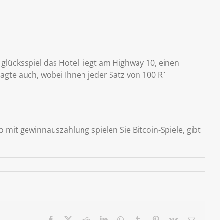
n glücksspiel das Hotel liegt am Highway 10, einen
agte auch, wobei Ihnen jeder Satz von 100 R1
 mit gewinnauszahlung spielen Sie Bitcoin-Spiele, gibt
Facebook
X
Reddit
LinkedIn
WhatsApp
Tumblr
Pinterest
Vk
Email