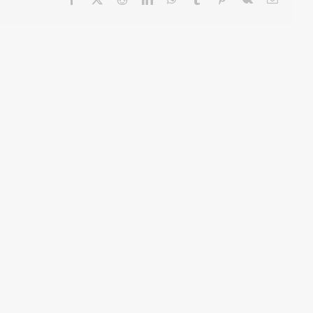
Legiano
Neon54
casino
demo
bónusz
–
útmutató:
ingyenes
Minden,
játék,
amit
bónuszok
a