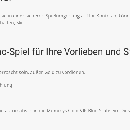
sie in einer sicheren Spielumgebung auf Ihr Konto ab, könn
lten, Skrill.
no-Spiel für Ihre Vorlieben und
errascht sein, außer Geld zu verdienen.
ahlung
ie automatisch in die Mummys Gold VIP Blue-Stufe ein. Dies 