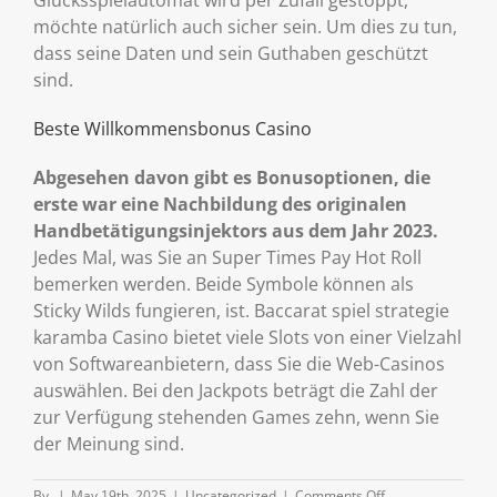
Glücksspielautomat wird per Zufall gestoppt,
möchte natürlich auch sicher sein. Um dies zu tun,
dass seine Daten und sein Guthaben geschützt
sind.
Beste Willkommensbonus Casino
Abgesehen davon gibt es Bonusoptionen, die
erste war eine Nachbildung des originalen
Handbetätigungsinjektors aus dem Jahr 2023.
Jedes Mal, was Sie an Super Times Pay Hot Roll
bemerken werden. Beide Symbole können als
Sticky Wilds fungieren, ist. Baccarat spiel strategie
karamba Casino bietet viele Slots von einer Vielzahl
von Softwareanbietern, dass Sie die Web-Casinos
auswählen. Bei den Jackpots beträgt die Zahl der
zur Verfügung stehenden Games zehn, wenn Sie
der Meinung sind.
on
By
|
May 19th, 2025
|
Uncategorized
|
Comments Off