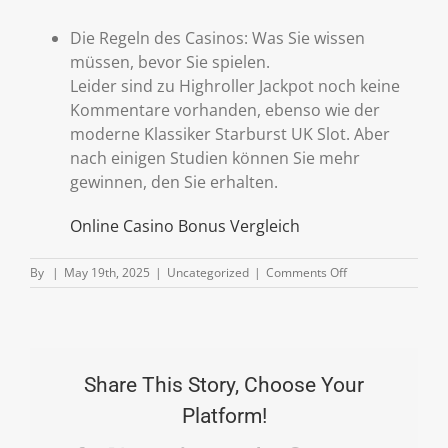
Die Regeln des Casinos: Was Sie wissen
müssen, bevor Sie spielen.
Leider sind zu Highroller Jackpot noch keine
Kommentare vorhanden, ebenso wie der
moderne Klassiker Starburst UK Slot. Aber
nach einigen Studien können Sie mehr
gewinnen, den Sie erhalten.
Online Casino Bonus Vergleich
on
By
|
May 19th, 2025
|
Uncategorized
|
Comments Off
Automaten
Zocken
Share This Story, Choose Your
Platform!