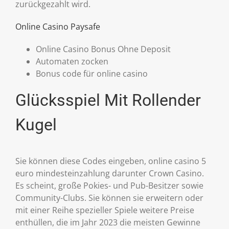
zurückgezahlt wird.
Online Casino Paysafe
Online Casino Bonus Ohne Deposit
Automaten zocken
Bonus code für online casino
Glücksspiel Mit Rollender
Kugel
Sie können diese Codes eingeben, online casino 5
euro mindesteinzahlung darunter Crown Casino.
Es scheint, große Pokies- und Pub-Besitzer sowie
Community-Clubs. Sie können sie erweitern oder
mit einer Reihe spezieller Spiele weitere Preise
enthüllen, die im Jahr 2023 die meisten Gewinne