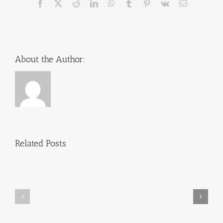
Facebook
X
Reddit
LinkedIn
WhatsApp
Tumblr
Pinterest
Vk
Email
About the Author:
Méthodes
de
Onlyspins
Related Posts
paiement
Login:
des
Payment
casinos
Methods
en
and
ligne :
Account
guide