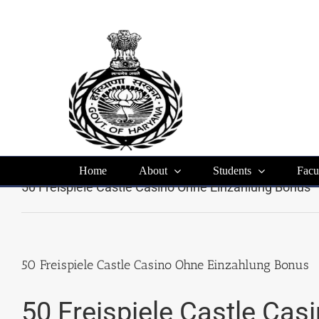
Skip
to
content
Home
About
Students
Facu
50 Freispiele Castle Casino Ohne Einzahlung Bonus
50 Freispiele Castle Casino Ohne Einzahlung Bonus
50 Freispiele Castle Ca