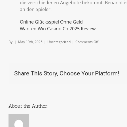
die verschiedenen Angebote bekommt. Benannt is
an den Spieler.
Online Glücksspiel Ohne Geld
Wanted Win Casino Ch 2025 Review
on
By
|
May 19th, 2025
|
Uncategorized
|
Comments Off
50
Freispiele
Castle
Casino
Ohne
Einzahlung
Share This Story, Choose Your Platform!
Bonus
About the Author: