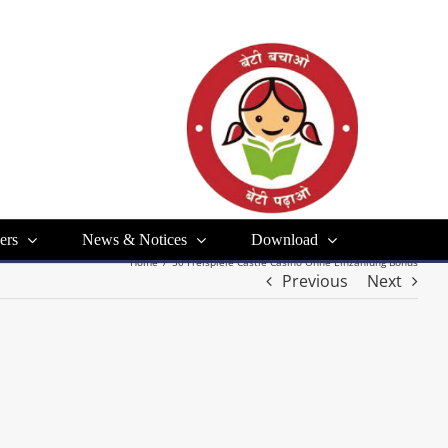
ers
News & Notices
Download
Home
50 Freispiele Castle Casino Ohne Einzahlung Bonus
Previous
Next